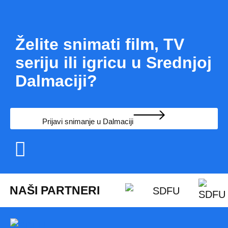
Želite snimati film, TV
seriju ili igricu u Srednjoj
Dalmaciji?
Prijavi snimanje u Dalmaciji
NAŠI PARTNERI