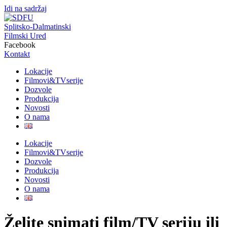
Idi na sadržaj
Splitsko-Dalmatinski
Filmski Ured
Facebook
Kontakt
Lokacije
Filmovi&TVserije
Dozvole
Produkcija
Novosti
O nama
Lokacije
Filmovi&TVserije
Dozvole
Produkcija
Novosti
O nama
Želite snimati film/TV seriju ili