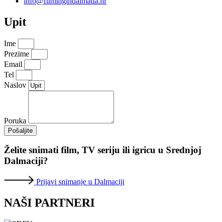
info@filmingindalmatia.hr
Upit
Ime
Prezime
Email
Tel
Naslov
Poruka
Pošaljite
Želite snimati film, TV seriju ili igricu u Srednjoj
Dalmaciji?
Prijavi snimanje u Dalmaciji
NAŠI PARTNERI