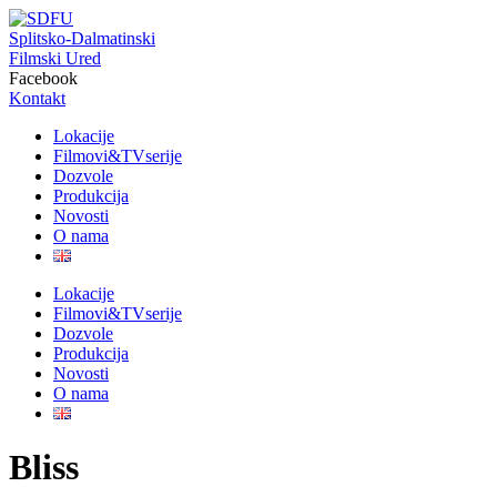
Idi
na
Splitsko-Dalmatinski
sadržaj
Filmski Ured
Facebook
Kontakt
Lokacije
Filmovi&TVserije
Dozvole
Produkcija
Novosti
O nama
Lokacije
Filmovi&TVserije
Dozvole
Produkcija
Novosti
O nama
Bliss