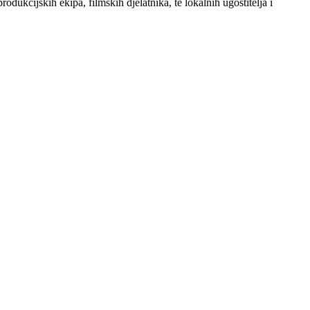
dukcijskih ekipa, filmskih djelatnika, te lokalnih ugostitelja i