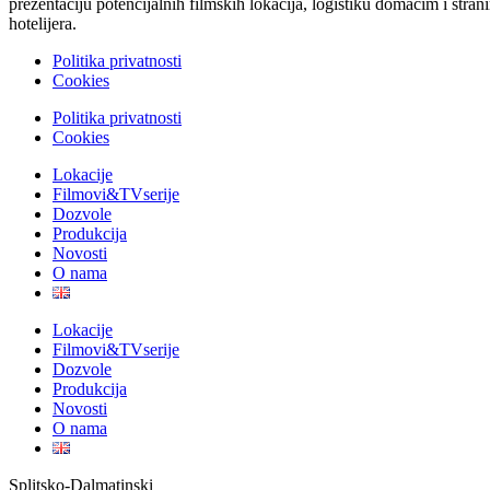
prezentaciju potencijalnih filmskih lokacija, logistiku domaćim i stra
hotelijera.
Politika privatnosti
Cookies
Politika privatnosti
Cookies
Lokacije
Filmovi&TVserije
Dozvole
Produkcija
Novosti
O nama
Lokacije
Filmovi&TVserije
Dozvole
Produkcija
Novosti
O nama
Splitsko-Dalmatinski